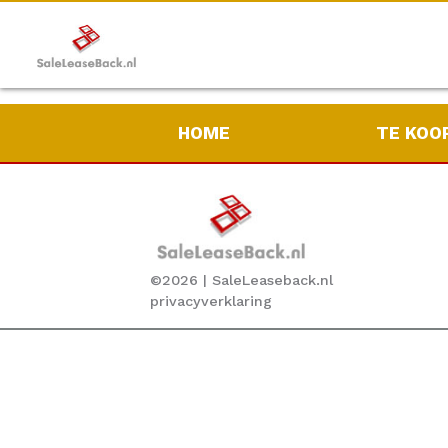
Aanmelden
Inloggen
HOME
TE KOO
©
2026
| SaleLeaseback.nl
privacyverklaring