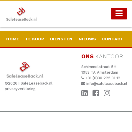
Aanmelden
Inloggen
HOME
TE KOOP
DIENSTEN
NIEUWS
CONTACT
ONS
KANTOOR
Schimmelstraat 5H
1053 TA Amsterdam
+31 (0)30 225 31 12
©
2026
| SaleLeaseback.nl
info@saleleaseback.nl
privacyverklaring