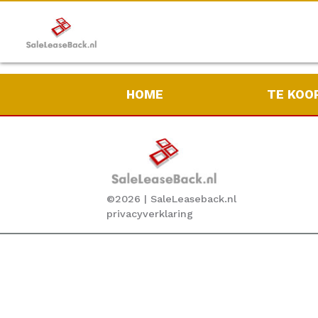
Aanmelden
Inloggen
HOME
TE KOO
©
2026
| SaleLeaseback.nl
privacyverklaring